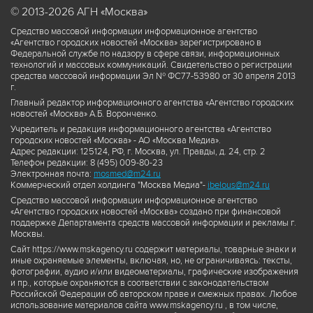
© 2013-2026 АГН «Москва»
Средство массовой информации информационное агентство
«Агентство городских новостей «Москва» зарегистрировано в
Федеральной службе по надзору в сфере связи, информационных
технологий и массовых коммуникаций. Свидетельство о регистрации
средства массовой информации Эл № ФС77-53980 от 30 апреля 2013
г.
Главный редактор информационного агентства «Агентство городских
новостей «Москва» А.Б. Воронченко.
Учредитель и редакция информационного агентства «Агентство
городских новостей «Москва» - АО «Москва Медиа».
Адрес редакции: 125124, РФ, г. Москва, ул. Правды, д. 24, стр. 2
Телефон редакции: 8 (495) 009-80-23
Электронная почта:
mosmed@m24.ru
Коммерческий отдел холдинга "Москва Медиа"-
ibelous@m24.ru
Средство массовой информации информационное агентство
«Агентство городских новостей «Москва» создано при финансовой
поддержке Департамента средств массовой информации и рекламы г.
Москвы.
Сайт https://www.mskagency.ru содержит материалы, товарные знаки и
иные охраняемые элементы, включая, но, не ограничиваясь: тексты,
фотографии, аудио и/или видеоматериалы, графические изображения
и пр., которые охраняются в соответствии с законодательством
Российской Федерации об авторском праве и смежных правах. Любое
использование материалов сайта www.mskagency.ru , в том числе,