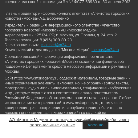
средства массовой информации Эл № ФС77-53980 от 30 апреля 2013
г.
Главный редактор информационного агентства «Агентство городских
новостей «Москва» А.Б. Воронченко.
Учредитель и редакция информационного агентства «Агентство
городских новостей «Москва» - АО «Москва Медиа».
Адрес редакции: 125124, РФ, г. Москва, ул. Правды, д. 24, стр. 2
Телефон редакции: 8 (495) 009-80-23
Электронная почта:
mosmed@m24.ru
Коммерческий отдел холдинга "Москва Медиа"-
ibelous@m24.ru
Средство массовой информации информационное агентство
«Агентство городских новостей «Москва» создано при финансовой
поддержке Департамента средств массовой информации и рекламы г.
Москвы.
Сайт https://www.mskagency.ru содержит материалы, товарные знаки и
иные охраняемые элементы, включая, но, не ограничиваясь: тексты,
фотографии, аудио и/или видеоматериалы, графические изображения
и пр., которые охраняются в соответствии с законодательством
Российской Федерации об авторском праве и смежных правах. Любое
использование материалов сайта www.mskagency.ru , в том числе,
копирование, распространение или опубликование, обязательно
должно сопровождаться знаком копирайт со ссылкой на
правообладателя © АО «Москва Медиа», а также гиперссылкой на сайт
АО «Москва Медиа» использует куки-файлы и обрабатывает
www.mskagency.ru как на первоисточник информации. Переработка
персональные данные
Хорошо
материалов сайта www.mskagency.ru не допускается.
Пользовательское соглашение об использовании материалов