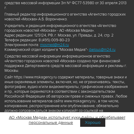
средства массовой информации Эл № ФС77-53980 от 30 апреля 2013
г.
Главный редактор информационного агентства «Агентство городских
новостей «Москва» А.Б. Воронченко.
Учредитель и редакция информационного агентства «Агентство
городских новостей «Москва» - АО «Москва Медиа».
Адрес редакции: 125124, РФ, г. Москва, ул. Правды, д. 24, стр. 2
Телефон редакции: 8 (495) 009-80-23
Электронная почта:
mosmed@m24.ru
Коммерческий отдел холдинга "Москва Медиа"-
ibelous@m24.ru
Средство массовой информации информационное агентство
«Агентство городских новостей «Москва» создано при финансовой
поддержке Департамента средств массовой информации и рекламы г.
Москвы.
Сайт https://www.mskagency.ru содержит материалы, товарные знаки и
иные охраняемые элементы, включая, но, не ограничиваясь: тексты,
фотографии, аудио и/или видеоматериалы, графические изображения
и пр., которые охраняются в соответствии с законодательством
Российской Федерации об авторском праве и смежных правах. Любое
использование материалов сайта www.mskagency.ru , в том числе,
копирование, распространение или опубликование, обязательно
должно сопровождаться знаком копирайт со ссылкой на
правообладателя © АО «Москва Медиа», а также гиперссылкой на сайт
АО «Москва Медиа» использует куки-файлы и обрабатывает
www.mskagency.ru как на первоисточник информации. Переработка
персональные данные
Хорошо
материалов сайта www.mskagency.ru не допускается.
Пользовательское соглашение об использовании материалов