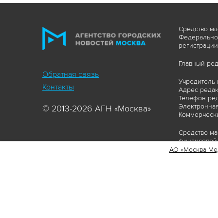
Средство ма
Федеральной
регистрации
Главный ред
Обратная связь
Учредитель 
Контакты
Адрес редакц
Телефон ред
Электронная
© 2013-2026 АГН «Москва»
Коммерчески
Средство ма
финансовой 
АО «Москва Ме
Сайт https:
ограничивая
соответстви
материалов 
сопровождат
www.mskagen