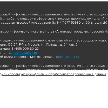
ссовой информации информационное агентство «Агентство городски
 службе по надзору в сфере связи, информационных технологий и
 средства массовой информации Эл № ФС77-53980 от 30 апреля 2013
актор информационного агентства «Агентство городских новостей «М
и редакция информационного агентства «Агентство городских новост
ии: 125124, РФ, г. Москва, ул. Правды, д. 24, стр. 2
акции: 8 (495) 009-80-23
 почта:
mosmed@m24.ru
й отдел холдинга "Москва Медиа"-
ibelous@m24.ru
ссовой информации информационное агентство «Агентство городски
поддержке Департамента средств массовой информации и рекламы 
диа» использует куки-файлы и обрабатывает персональные данные
//www.mskagency.ru содержит материалы, товарные знаки и иные охра
сь: тексты, фотографии, аудио и/или видеоматериалы, графические 
и с законодательством Российской Федерации об авторском праве 
сайта www.mskagency.ru , в том числе, копирование, распространен
ься знаком копирайт со ссылкой на правообладателя © АО «Москва 
cy.ru как на первоисточник информации. Переработка материалов са