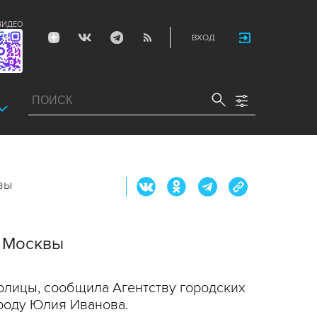
ВИДЕО
ВХОД
вы
е Москвы
олицы, сообщила Агентству городских
роду Юлия Иванова.