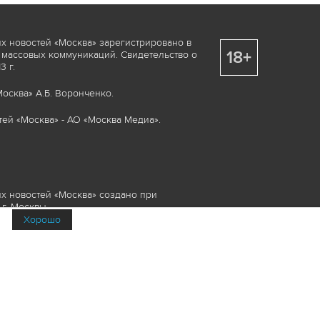
х новостей «Москва» зарегистрировано в
18+
 массовых коммуникаций. Свидетельство о
 г.
осква» А.Б. Воронченко.
ей «Москва» - АО «Москва Медиа».
х новостей «Москва» создано при
г. Москвы.
Хорошо
няемые элементы, включая, но, не
изображения и пр., которые охраняются в
и смежных правах. Любое использование
ие или опубликование, обязательно должно
Медиа», а также гиперссылкой на сайт
йта www.mskagency.ru не допускается.