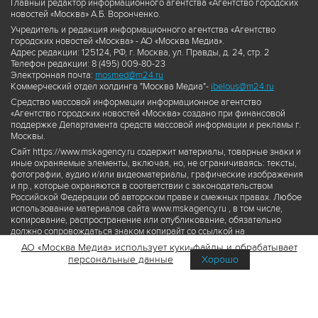
Главный редактор информационного агентства «Агентство городских
новостей «Москва» А.Б. Воронченко.
Учредитель и редакция информационного агентства «Агентство
городских новостей «Москва» - АО «Москва Медиа».
Адрес редакции: 125124, РФ, г. Москва, ул. Правды, д. 24, стр. 2
Телефон редакции: 8 (495) 009-80-23
Электронная почта:
mosmed@m24.ru
Коммерческий отдел холдинга "Москва Медиа"-
ibelous@m24.ru
Средство массовой информации информационное агентство
«Агентство городских новостей «Москва» создано при финансовой
поддержке Департамента средств массовой информации и рекламы г.
Москвы.
Сайт https://www.mskagency.ru содержит материалы, товарные знаки и
иные охраняемые элементы, включая, но, не ограничиваясь: тексты,
фотографии, аудио и/или видеоматериалы, графические изображения
и пр., которые охраняются в соответствии с законодательством
Российской Федерации об авторском праве и смежных правах. Любое
использование материалов сайта www.mskagency.ru , в том числе,
копирование, распространение или опубликование, обязательно
должно сопровождаться знаком копирайт со ссылкой на
правообладателя © АО «Москва Медиа», а также гиперссылкой на сайт
АО «Москва Медиа» использует куки-файлы и обрабатывает
www.mskagency.ru как на первоисточник информации. Переработка
персональные данные
Хорошо
материалов сайта www.mskagency.ru не допускается.
Пользовательское соглашение об использовании материалов
Агентства городских новостей «Москва»
Политика обработки персональных данных