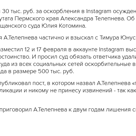
 30 тыс. руб. за оскорбления в Instagram осужд
утата Пермского края Александра Телепнева. Об
ещанского суда Юлия Котомина.
.Телепнева частично и взыскал с Тимура Юнусова 
азместил 12 и 17 февраля в аккаунте Instagram вы
тоинство. И просил суд обязать ответчика удали
уда из всех социальных сетей оскорбительные в
а в размере 500 тыс. руб.
публиковал пост, в котором назвал А.Телепнева «
ликации и никому не принесу извинений - так как
приговорил А.Телепнева к двум годам лишения с