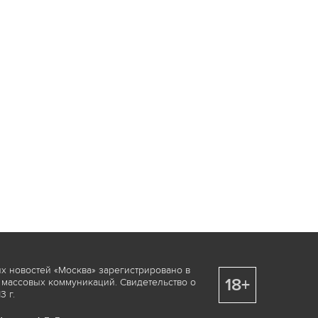
х новостей «Москва» зарегистрировано в
18+
 массовых коммуникаций. Свидетельство о
 г.