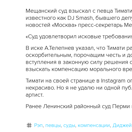
Мещанский суд взыскал с певца Тимати
известного как DJ Smash, бывшего деп
новостей «Москва» пресс-секретарь М
«Суд удовлетворил исковые требования А
В иске А.Телепнев указал, что Тимати р
оскорбительным, порочащим честь и дос
вступления в законную силу решения с
взыскать компенсацию морального вред
Тимати на своей странице в Instagram о
некрасиво. Но я не удалю ни одной пуб
артист.
Ранее Ленинский районный суд Перми 
Рэп
певцы
суды
компенсации
Диджей