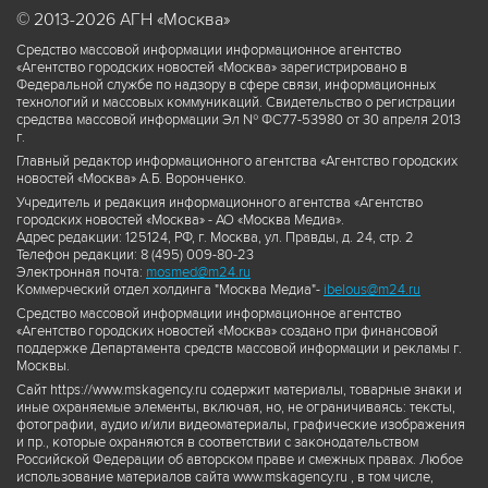
© 2013-2026 АГН «Москва»
Средство массовой информации информационное агентство
«Агентство городских новостей «Москва» зарегистрировано в
Федеральной службе по надзору в сфере связи, информационных
технологий и массовых коммуникаций. Свидетельство о регистрации
средства массовой информации Эл № ФС77-53980 от 30 апреля 2013
г.
Главный редактор информационного агентства «Агентство городских
новостей «Москва» А.Б. Воронченко.
Учредитель и редакция информационного агентства «Агентство
городских новостей «Москва» - АО «Москва Медиа».
Адрес редакции: 125124, РФ, г. Москва, ул. Правды, д. 24, стр. 2
Телефон редакции: 8 (495) 009-80-23
Электронная почта:
mosmed@m24.ru
Коммерческий отдел холдинга "Москва Медиа"-
ibelous@m24.ru
Средство массовой информации информационное агентство
«Агентство городских новостей «Москва» создано при финансовой
поддержке Департамента средств массовой информации и рекламы г.
Москвы.
Сайт https://www.mskagency.ru содержит материалы, товарные знаки и
иные охраняемые элементы, включая, но, не ограничиваясь: тексты,
фотографии, аудио и/или видеоматериалы, графические изображения
и пр., которые охраняются в соответствии с законодательством
Российской Федерации об авторском праве и смежных правах. Любое
использование материалов сайта www.mskagency.ru , в том числе,