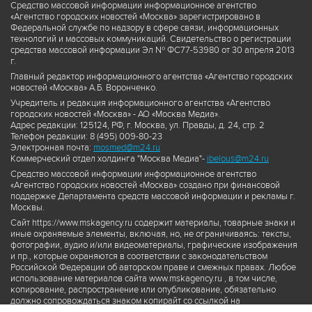
Средство массовой информации информационное агентство
«Агентство городских новостей «Москва» зарегистрировано в
Федеральной службе по надзору в сфере связи, информационных
технологий и массовых коммуникаций. Свидетельство о регистрации
средства массовой информации Эл № ФС77-53980 от 30 апреля 2013
г.
Главный редактор информационного агентства «Агентство городских
новостей «Москва» А.Б. Воронченко.
Учредитель и редакция информационного агентства «Агентство
городских новостей «Москва» - АО «Москва Медиа».
Адрес редакции: 125124, РФ, г. Москва, ул. Правды, д. 24, стр. 2
Телефон редакции: 8 (495) 009-80-23
Электронная почта:
mosmed@m24.ru
Коммерческий отдел холдинга "Москва Медиа"-
ibelous@m24.ru
Средство массовой информации информационное агентство
«Агентство городских новостей «Москва» создано при финансовой
поддержке Департамента средств массовой информации и рекламы г.
Москвы.
Сайт https://www.mskagency.ru содержит материалы, товарные знаки и
иные охраняемые элементы, включая, но, не ограничиваясь: тексты,
фотографии, аудио и/или видеоматериалы, графические изображения
и пр., которые охраняются в соответствии с законодательством
Российской Федерации об авторском праве и смежных правах. Любое
использование материалов сайта www.mskagency.ru , в том числе,
копирование, распространение или опубликование, обязательно
должно сопровождаться знаком копирайт со ссылкой на