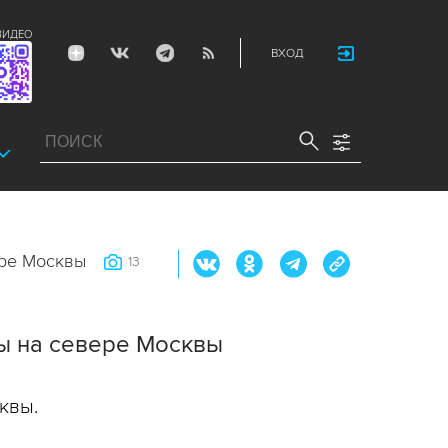
ВИДЕО
ВХОД
ере Москвы
13
ы на севере Москвы
квы.