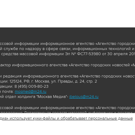
ссовой информации информационное агентство «Агентство городски
 службе по надзору в сфере связи, информационных технологий и
 средства массовой информации Эл № ФС77-53980 от 30 апреля 2013
актор информационного агентства «Агентство городских новостей «М
и редакция информационного агентства «Агентство городских новост
ии: 125124, РФ, г. Москва, ул. Правды, д. 24, стр. 2
акции: 8 (495) 009-80-23
 почта:
mosmed@m24.ru
й отдел холдинга "Москва Медиа"-
ibelous@m24.ru
ссовой информации информационное агентство «Агентство городски
поддержке Департамента средств массовой информации и рекламы 
диа» использует куки-файлы и обрабатывает персональные данные
//www.mskagency.ru содержит материалы, товарные знаки и иные охра
сь: тексты, фотографии, аудио и/или видеоматериалы, графические 
и с законодательством Российской Федерации об авторском праве 