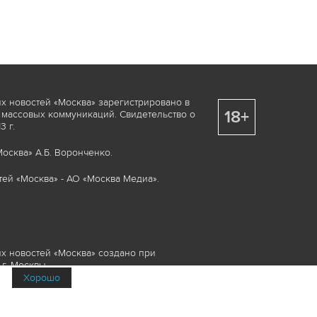
х новостей «Москва» зарегистрировано в
18+
 массовых коммуникаций. Свидетельство о
 г.
осква» А.Б. Воронченко.
ей «Москва» - АО «Москва Медиа».
х новостей «Москва» создано при
г. Москвы.
Хорошо
няемые элементы, включая, но, не
изображения и пр., которые охраняются в
и смежных правах. Любое использование