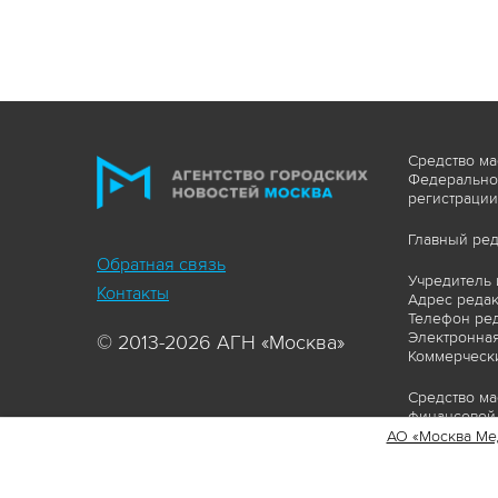
Средство ма
Федеральной
регистрации
Главный ред
Обратная связь
Учредитель 
Контакты
Адрес редакц
Телефон ред
Электронная
© 2013-2026 АГН «Москва»
Коммерчески
Средство ма
финансовой 
АО «Москва Ме
Сайт https:
ограничивая
соответстви