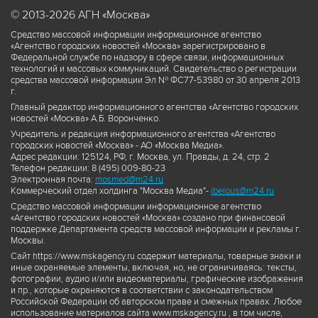
© 2013-2026 АГН «Москва»
Средство массовой информации информационное агентство
«Агентство городских новостей «Москва» зарегистрировано в
Федеральной службе по надзору в сфере связи, информационных
технологий и массовых коммуникаций. Свидетельство о регистрации
средства массовой информации Эл № ФС77-53980 от 30 апреля 2013
г.
Главный редактор информационного агентства «Агентство городских
новостей «Москва» А.Б. Воронченко.
Учредитель и редакция информационного агентства «Агентство
городских новостей «Москва» - АО «Москва Медиа».
Адрес редакции: 125124, РФ, г. Москва, ул. Правды, д. 24, стр. 2
Телефон редакции: 8 (495) 009-80-23
Электронная почта:
mosmed@m24.ru
Коммерческий отдел холдинга "Москва Медиа"-
ibelous@m24.ru
Средство массовой информации информационное агентство
«Агентство городских новостей «Москва» создано при финансовой
поддержке Департамента средств массовой информации и рекламы г.
Москвы.
Сайт https://www.mskagency.ru содержит материалы, товарные знаки и
иные охраняемые элементы, включая, но, не ограничиваясь: тексты,
фотографии, аудио и/или видеоматериалы, графические изображения
и пр., которые охраняются в соответствии с законодательством
Российской Федерации об авторском праве и смежных правах. Любое
использование материалов сайта www.mskagency.ru , в том числе,