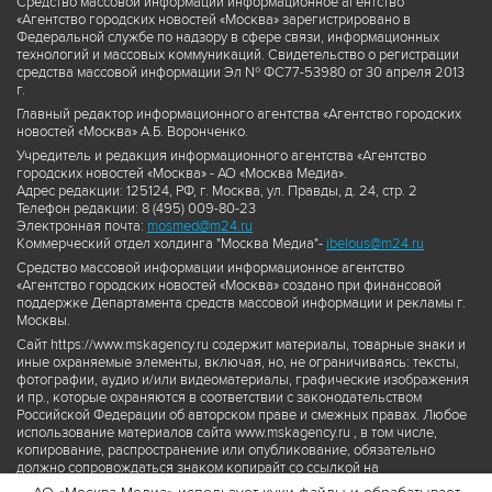
Средство массовой информации информационное агентство
«Агентство городских новостей «Москва» зарегистрировано в
Федеральной службе по надзору в сфере связи, информационных
технологий и массовых коммуникаций. Свидетельство о регистрации
средства массовой информации Эл № ФС77-53980 от 30 апреля 2013
г.
Главный редактор информационного агентства «Агентство городских
новостей «Москва» А.Б. Воронченко.
Учредитель и редакция информационного агентства «Агентство
городских новостей «Москва» - АО «Москва Медиа».
Адрес редакции: 125124, РФ, г. Москва, ул. Правды, д. 24, стр. 2
Телефон редакции: 8 (495) 009-80-23
Электронная почта:
mosmed@m24.ru
Коммерческий отдел холдинга "Москва Медиа"-
ibelous@m24.ru
Средство массовой информации информационное агентство
«Агентство городских новостей «Москва» создано при финансовой
поддержке Департамента средств массовой информации и рекламы г.
Москвы.
Сайт https://www.mskagency.ru содержит материалы, товарные знаки и
иные охраняемые элементы, включая, но, не ограничиваясь: тексты,
фотографии, аудио и/или видеоматериалы, графические изображения
и пр., которые охраняются в соответствии с законодательством
Российской Федерации об авторском праве и смежных правах. Любое
использование материалов сайта www.mskagency.ru , в том числе,
копирование, распространение или опубликование, обязательно
должно сопровождаться знаком копирайт со ссылкой на
правообладателя © АО «Москва Медиа», а также гиперссылкой на сайт