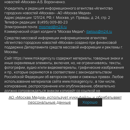
новостей «Москва» А.Б. Воронченко.
Учредитель и редакция информационного агентства «Агентство
городских новостей «Москва» - АО «Москва Медиа».
Адрес редакции: 125124, РФ, г. Москва, ул. Правды, д. 24, стр. 2
Телефон редакции: 8 (495) 009-80-23
Электронная почта:
mosmed@m24.ru
Коммерческий отдел холдинга "Москва Медиа"-
ibelous@m24.ru
Средство массовой информации информационное агентство
«Агентство городских новостей «Москва» создано при финансовой
поддержке Департамента средств массовой информации и рекламы г.
Москвы.
Сайт https://www.mskagency.ru содержит материалы, товарные знаки и
иные охраняемые элементы, включая, но, не ограничиваясь: тексты,
фотографии, аудио и/или видеоматериалы, графические изображения
и пр., которые охраняются в соответствии с законодательством
Российской Федерации об авторском праве и смежных правах. Любое
использование материалов сайта www.mskagency.ru , в том числе,
копирование, распространение или опубликование, обязательно
должно сопровождаться знаком копирайт со ссылкой на
правообладателя © АО «Москва Медиа», а также гиперссылкой на сайт
АО «Москва Медиа» использует куки-файлы и обрабатывает
www.mskagency.ru как на первоисточник информации. Переработка
персональные данные
Хорошо
материалов сайта www.mskagency.ru не допускается.
Пользовательское соглашение об использовании материалов
Агентства городских новостей «Москва»
Политика обработки персональных данных