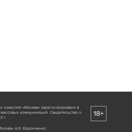
х новостей «Москва» зарегистрировано в
18+
 массовых коммуникаций. Свидетельство о
 г.
осква» А.Б. Воронченко.