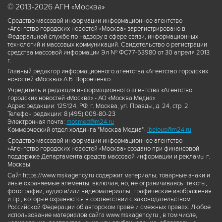
© 2013-2026 АГН «Москва»
Средство массовой информации информационное агентство
«Агентство городских новостей «Москва» зарегистрировано в
Федеральной службе по надзору в сфере связи, информационных
технологий и массовых коммуникаций. Свидетельство о регистрации
средства массовой информации Эл № ФС77-53980 от 30 апреля 2013
г.
Главный редактор информационного агентства «Агентство городских
новостей «Москва» А.Б. Воронченко.
Учредитель и редакция информационного агентства «Агентство
городских новостей «Москва» - АО «Москва Медиа».
Адрес редакции: 125124, РФ, г. Москва, ул. Правды, д. 24, стр. 2
Телефон редакции: 8 (495) 009-80-23
Электронная почта:
mosmed@m24.ru
Коммерческий отдел холдинга "Москва Медиа"-
ibelous@m24.ru
Средство массовой информации информационное агентство
«Агентство городских новостей «Москва» создано при финансовой
поддержке Департамента средств массовой информации и рекламы г.
Москвы.
Сайт https://www.mskagency.ru содержит материалы, товарные знаки и
иные охраняемые элементы, включая, но, не ограничиваясь: тексты,
фотографии, аудио и/или видеоматериалы, графические изображения
и пр., которые охраняются в соответствии с законодательством
Российской Федерации об авторском праве и смежных правах. Любое
использование материалов сайта www.mskagency.ru , в том числе,