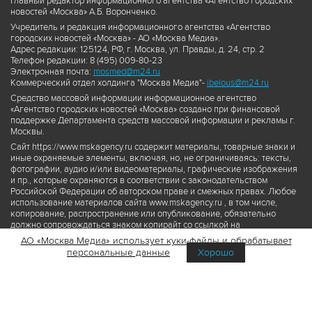
Главный редактор информационного агентства «Агентство городских
новостей «Москва» А.Б. Воронченко.
Учредитель и редакция информационного агентства «Агентство
городских новостей «Москва» - АО «Москва Медиа».
Адрес редакции: 125124, РФ, г. Москва, ул. Правды, д. 24, стр. 2
Телефон редакции: 8 (495) 009-80-23
Электронная почта:
mosmed@m24.ru
Коммерческий отдел холдинга "Москва Медиа"-
ibelous@m24.ru
Средство массовой информации информационное агентство
«Агентство городских новостей «Москва» создано при финансовой
поддержке Департамента средств массовой информации и рекламы г.
Москвы.
Сайт https://www.mskagency.ru содержит материалы, товарные знаки и
иные охраняемые элементы, включая, но, не ограничиваясь: тексты,
фотографии, аудио и/или видеоматериалы, графические изображения
и пр., которые охраняются в соответствии с законодательством
Российской Федерации об авторском праве и смежных правах. Любое
использование материалов сайта www.mskagency.ru , в том числе,
копирование, распространение или опубликование, обязательно
должно сопровождаться знаком копирайт со ссылкой на
правообладателя © АО «Москва Медиа», а также гиперссылкой на сайт
АО «Москва Медиа» использует куки-файлы и обрабатывает
www.mskagency.ru как на первоисточник информации. Переработка
персональные данные
Хорошо
материалов сайта www.mskagency.ru не допускается.
Пользовательское соглашение об использовании материалов
Агентства городских новостей «Москва»
Политика обработки персональных данных