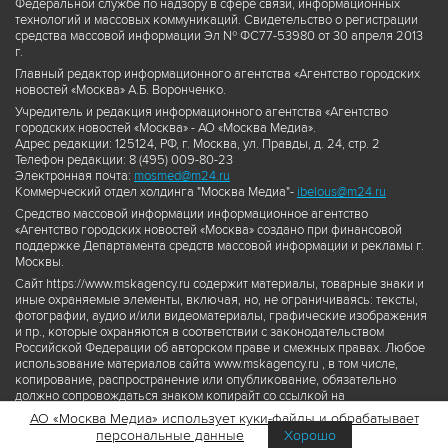
Федеральной службе по надзору в сфере связи, информационных
технологий и массовых коммуникаций. Свидетельство о регистрации
средства массовой информации Эл № ФС77-53980 от 30 апреля 2013
г.
Главный редактор информационного агентства «Агентство городских
новостей «Москва» А.Б. Воронченко.
Учредитель и редакция информационного агентства «Агентство
городских новостей «Москва» - АО «Москва Медиа».
Адрес редакции: 125124, РФ, г. Москва, ул. Правды, д. 24, стр. 2
Телефон редакции: 8 (495) 009-80-23
Электронная почта:
mosmed@m24.ru
Коммерческий отдел холдинга "Москва Медиа"-
ibelous@m24.ru
Средство массовой информации информационное агентство
«Агентство городских новостей «Москва» создано при финансовой
поддержке Департамента средств массовой информации и рекламы г.
Москвы.
Сайт https://www.mskagency.ru содержит материалы, товарные знаки и
иные охраняемые элементы, включая, но, не ограничиваясь: тексты,
фотографии, аудио и/или видеоматериалы, графические изображения
и пр., которые охраняются в соответствии с законодательством
Российской Федерации об авторском праве и смежных правах. Любое
использование материалов сайта www.mskagency.ru , в том числе,
копирование, распространение или опубликование, обязательно
должно сопровождаться знаком копирайт со ссылкой на
правообладателя © АО «Москва Медиа», а также гиперссылкой на сайт
АО «Москва Медиа» использует куки-файлы и обрабатывает
www.mskagency.ru как на первоисточник информации. Переработка
персональные данные
Хорошо
материалов сайта www.mskagency.ru не допускается.