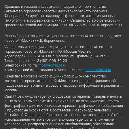
Средство массовой информации информационное агентство
«Агентство городских новостей «Москва» зарегистрировано в
Федеральной службе по надзору в сфере связи, информационных
технологий и массовых коммуникаций. Свидетельство о регистрации
средства массовой информации Эл № ФС77-53980 от 30 апреля 2013
г.
Главный редактор информационного агентства «Агентство городских
новостей «Москва» А.Б. Воронченко.
Учредитель и редакция информационного агентства «Агентство
городских новостей «Москва» - АО «Москва Медиа».
Адрес редакции: 125124, РФ, г. Москва, ул. Правды, д. 24, стр. 2
Телефон редакции: 8 (495) 009-80-23
Электронная почта:
mosmed@m24.ru
Коммерческий отдел холдинга "Москва Медиа"-
ibelous@m24.ru
Средство массовой информации информационное агентство
«Агентство городских новостей «Москва» создано при финансовой
поддержке Департамента средств массовой информации и рекламы г.
Москвы.
Сайт https://www.mskagency.ru содержит материалы, товарные знаки и
иные охраняемые элементы, включая, но, не ограничиваясь: тексты,
фотографии, аудио и/или видеоматериалы, графические изображения
и пр., которые охраняются в соответствии с законодательством
Российской Федерации об авторском праве и смежных правах. Любое
использование материалов сайта www.mskagency.ru , в том числе,
копирование, распространение или опубликование, обязательно
должно сопровождаться знаком копирайт со ссылкой на