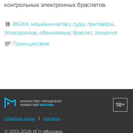
контрольных электронных браслетов.
ФСИН
мошенничество
суды
приговоры
Электронные
обвиняемые
браслет
Хищения
Происшествия
18+
Обратная связь
Контакты
© 2013-2026 АГН «Москва»