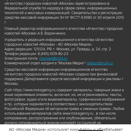
«Агентство городских новостей «Москва» зарегистрировано в
Федеральной службе по надзору в сфере связи, информационных
технологий и массовых коммуникаций. Свидетельство о регистрации
средства массовой информации Эл № ФС77-53980 от 30 апреля 2013
г.
Главный редактор информационного агентства «Агентство городских
новостей «Москва» А.Б. Воронченко.
Учредитель и редакция информационного агентства «Агентство
городских новостей «Москва» - АО «Москва Медиа».
Адрес редакции: 125124, РФ, г. Москва, ул. Правды, д. 24, стр. 2
Телефон редакции: 8 (495) 009-80-23
Электронная почта:
mosmed@m24.ru
Коммерческий отдел холдинга "Москва Медиа"-
ibelous@m24.ru
Средство массовой информации информационное агентство
«Агентство городских новостей «Москва» создано при финансовой
поддержке Департамента средств массовой информации и рекламы г.
Москвы.
Сайт https://www.mskagency.ru содержит материалы, товарные знаки и
иные охраняемые элементы, включая, но, не ограничиваясь: тексты,
фотографии, аудио и/или видеоматериалы, графические изображения
и пр., которые охраняются в соответствии с законодательством
Российской Федерации об авторском праве и смежных правах. Любое
использование материалов сайта www.mskagency.ru , в том числе,
копирование, распространение или опубликование, обязательно
должно сопровождаться знаком копирайт со ссылкой на
правообладателя © АО «Москва Медиа», а также гиперссылкой на сайт
АО «Москва Медиа» использует куки-файлы и обрабатывает