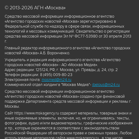
© 2013-2026 АГН «Москва»
Средство массовой информации информационное агентство
«Агентство городских новостей «Москва» зарегистрировано в
Федеральной службе по надзору в сфере связи, информационных
технологий и массовых коммуникаций. Свидетельство о регистрации
средства массовой информации Эл № ФС77-53980 от 30 апреля 2013
г.
Главный редактор информационного агентства «Агентство городских
новостей «Москва» А.Б. Воронченко.
Учредитель и редакция информационного агентства «Агентство
городских новостей «Москва» - АО «Москва Медиа».
Адрес редакции: 125124, РФ, г. Москва, ул. Правды, д. 24, стр. 2
Телефон редакции: 8 (495) 009-80-23
Электронная почта:
mosmed@m24.ru
Коммерческий отдел холдинга "Москва Медиа"-
ibelous@m24.ru
Средство массовой информации информационное агентство
«Агентство городских новостей «Москва» создано при финансовой
поддержке Департамента средств массовой информации и рекламы г.
Москвы.
Сайт https://www.mskagency.ru содержит материалы, товарные знаки и
иные охраняемые элементы, включая, но, не ограничиваясь: тексты,
фотографии, аудио и/или видеоматериалы, графические изображения
и пр., которые охраняются в соответствии с законодательством
Российской Федерации об авторском праве и смежных правах. Любое
использование материалов сайта www.mskagency.ru , в том числе,