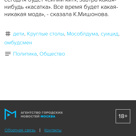
нибудь «касатка». Все время будет какая-
никакая мода», - сказала К.Мишонова.
дети
Круглые столы
Мособлдума
суицид
омбудсмен
Политика
Общество
18+
Обратная связь
Контакты