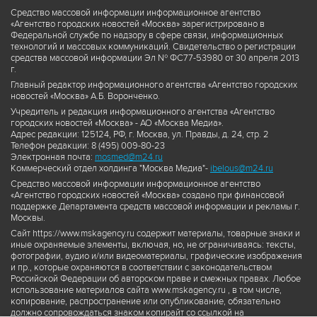
Средство массовой информации информационное агентство
«Агентство городских новостей «Москва» зарегистрировано в
Федеральной службе по надзору в сфере связи, информационных
технологий и массовых коммуникаций. Свидетельство о регистрации
средства массовой информации Эл № ФС77-53980 от 30 апреля 2013
г.
Главный редактор информационного агентства «Агентство городских
новостей «Москва» А.Б. Воронченко.
Учредитель и редакция информационного агентства «Агентство
городских новостей «Москва» - АО «Москва Медиа».
Адрес редакции: 125124, РФ, г. Москва, ул. Правды, д. 24, стр. 2
Телефон редакции: 8 (495) 009-80-23
Электронная почта:
mosmed@m24.ru
Коммерческий отдел холдинга "Москва Медиа"-
ibelous@m24.ru
Средство массовой информации информационное агентство
«Агентство городских новостей «Москва» создано при финансовой
поддержке Департамента средств массовой информации и рекламы г.
Москвы.
Сайт https://www.mskagency.ru содержит материалы, товарные знаки и
иные охраняемые элементы, включая, но, не ограничиваясь: тексты,
фотографии, аудио и/или видеоматериалы, графические изображения
и пр., которые охраняются в соответствии с законодательством
Российской Федерации об авторском праве и смежных правах. Любое
использование материалов сайта www.mskagency.ru , в том числе,
копирование, распространение или опубликование, обязательно
должно сопровождаться знаком копирайт со ссылкой на