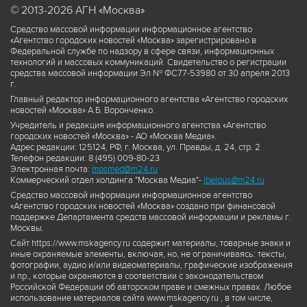
© 2013-2026 АГН «Москва»
Средство массовой информации информационное агентство
«Агентство городских новостей «Москва» зарегистрировано в
Федеральной службе по надзору в сфере связи, информационных
технологий и массовых коммуникаций. Свидетельство о регистрации
средства массовой информации Эл № ФС77-53980 от 30 апреля 2013
г.
Главный редактор информационного агентства «Агентство городских
новостей «Москва» А.Б. Воронченко.
Учредитель и редакция информационного агентства «Агентство
городских новостей «Москва» - АО «Москва Медиа».
Адрес редакции: 125124, РФ, г. Москва, ул. Правды, д. 24, стр. 2
Телефон редакции: 8 (495) 009-80-23
Электронная почта:
mosmed@m24.ru
Коммерческий отдел холдинга "Москва Медиа"-
ibelous@m24.ru
Средство массовой информации информационное агентство
«Агентство городских новостей «Москва» создано при финансовой
поддержке Департамента средств массовой информации и рекламы г.
Москвы.
Сайт https://www.mskagency.ru содержит материалы, товарные знаки и
иные охраняемые элементы, включая, но, не ограничиваясь: тексты,
фотографии, аудио и/или видеоматериалы, графические изображения
и пр., которые охраняются в соответствии с законодательством
Российской Федерации об авторском праве и смежных правах. Любое
использование материалов сайта www.mskagency.ru , в том числе,