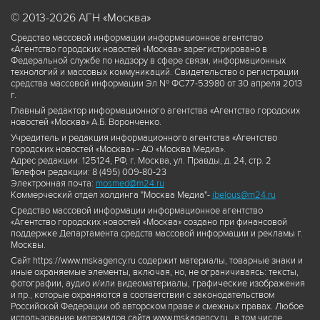
© 2013-2026 АГН «Москва»
Средство массовой информации информационное агентство
«Агентство городских новостей «Москва» зарегистрировано в
Федеральной службе по надзору в сфере связи, информационных
технологий и массовых коммуникаций. Свидетельство о регистрации
средства массовой информации Эл № ФС77-53980 от 30 апреля 2013
г.
Главный редактор информационного агентства «Агентство городских
новостей «Москва» А.Б. Воронченко.
Учредитель и редакция информационного агентства «Агентство
городских новостей «Москва» - АО «Москва Медиа».
Адрес редакции: 125124, РФ, г. Москва, ул. Правды, д. 24, стр. 2
Телефон редакции: 8 (495) 009-80-23
Электронная почта:
mosmed@m24.ru
Коммерческий отдел холдинга "Москва Медиа"-
ibelous@m24.ru
Средство массовой информации информационное агентство
«Агентство городских новостей «Москва» создано при финансовой
поддержке Департамента средств массовой информации и рекламы г.
Москвы.
Сайт https://www.mskagency.ru содержит материалы, товарные знаки и
иные охраняемые элементы, включая, но, не ограничиваясь: тексты,
фотографии, аудио и/или видеоматериалы, графические изображения
и пр., которые охраняются в соответствии с законодательством
Российской Федерации об авторском праве и смежных правах. Любое
использование материалов сайта www.mskagency.ru , в том числе,