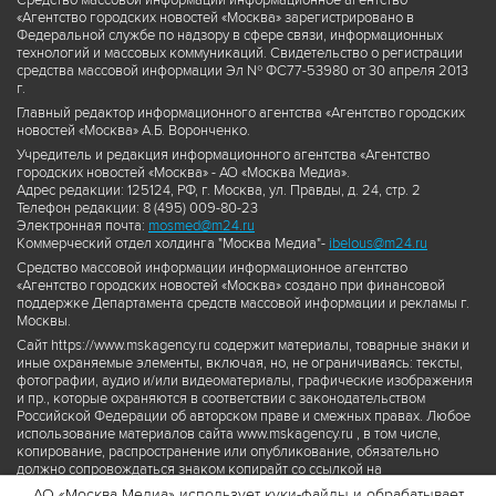
Средство массовой информации информационное агентство
«Агентство городских новостей «Москва» зарегистрировано в
Федеральной службе по надзору в сфере связи, информационных
технологий и массовых коммуникаций. Свидетельство о регистрации
средства массовой информации Эл № ФС77-53980 от 30 апреля 2013
г.
Главный редактор информационного агентства «Агентство городских
новостей «Москва» А.Б. Воронченко.
Учредитель и редакция информационного агентства «Агентство
городских новостей «Москва» - АО «Москва Медиа».
Адрес редакции: 125124, РФ, г. Москва, ул. Правды, д. 24, стр. 2
Телефон редакции: 8 (495) 009-80-23
Электронная почта:
mosmed@m24.ru
Коммерческий отдел холдинга "Москва Медиа"-
ibelous@m24.ru
Средство массовой информации информационное агентство
«Агентство городских новостей «Москва» создано при финансовой
поддержке Департамента средств массовой информации и рекламы г.
Москвы.
Сайт https://www.mskagency.ru содержит материалы, товарные знаки и
иные охраняемые элементы, включая, но, не ограничиваясь: тексты,
фотографии, аудио и/или видеоматериалы, графические изображения
и пр., которые охраняются в соответствии с законодательством
Российской Федерации об авторском праве и смежных правах. Любое
использование материалов сайта www.mskagency.ru , в том числе,
копирование, распространение или опубликование, обязательно
должно сопровождаться знаком копирайт со ссылкой на
правообладателя © АО «Москва Медиа», а также гиперссылкой на сайт
АО «Москва Медиа» использует куки-файлы и обрабатывает