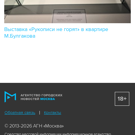
Выставка «Рукописи не горят» в квартире
М.Булгакова
18+
Обратная связь
Контакты
© 2013-2026 АГН «Москва»
Средство массовой информации информационное агентство