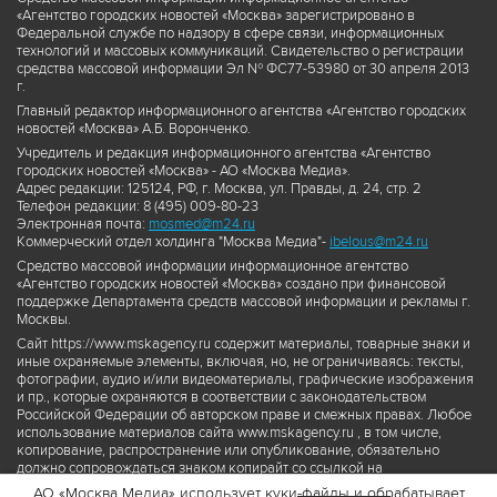
«Агентство городских новостей «Москва» зарегистрировано в
Федеральной службе по надзору в сфере связи, информационных
технологий и массовых коммуникаций. Свидетельство о регистрации
средства массовой информации Эл № ФС77-53980 от 30 апреля 2013
г.
Главный редактор информационного агентства «Агентство городских
новостей «Москва» А.Б. Воронченко.
Учредитель и редакция информационного агентства «Агентство
городских новостей «Москва» - АО «Москва Медиа».
Адрес редакции: 125124, РФ, г. Москва, ул. Правды, д. 24, стр. 2
Телефон редакции: 8 (495) 009-80-23
Электронная почта:
mosmed@m24.ru
Коммерческий отдел холдинга "Москва Медиа"-
ibelous@m24.ru
Средство массовой информации информационное агентство
«Агентство городских новостей «Москва» создано при финансовой
поддержке Департамента средств массовой информации и рекламы г.
Москвы.
Сайт https://www.mskagency.ru содержит материалы, товарные знаки и
иные охраняемые элементы, включая, но, не ограничиваясь: тексты,
фотографии, аудио и/или видеоматериалы, графические изображения
и пр., которые охраняются в соответствии с законодательством
Российской Федерации об авторском праве и смежных правах. Любое
использование материалов сайта www.mskagency.ru , в том числе,
копирование, распространение или опубликование, обязательно
должно сопровождаться знаком копирайт со ссылкой на
правообладателя © АО «Москва Медиа», а также гиперссылкой на сайт
АО «Москва Медиа» использует куки-файлы и обрабатывает