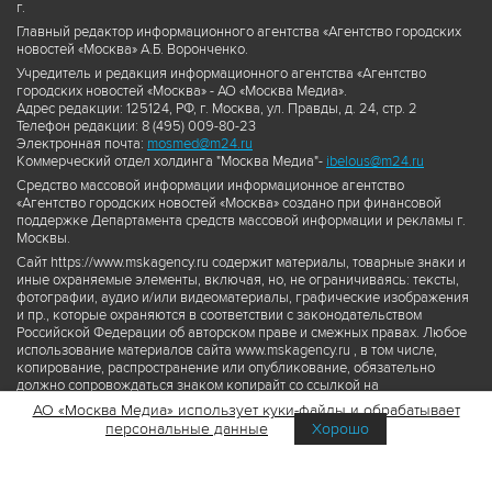
г.
Главный редактор информационного агентства «Агентство городских
новостей «Москва» А.Б. Воронченко.
Учредитель и редакция информационного агентства «Агентство
городских новостей «Москва» - АО «Москва Медиа».
Адрес редакции: 125124, РФ, г. Москва, ул. Правды, д. 24, стр. 2
Телефон редакции: 8 (495) 009-80-23
Электронная почта:
mosmed@m24.ru
Коммерческий отдел холдинга "Москва Медиа"-
ibelous@m24.ru
Средство массовой информации информационное агентство
«Агентство городских новостей «Москва» создано при финансовой
поддержке Департамента средств массовой информации и рекламы г.
Москвы.
Сайт https://www.mskagency.ru содержит материалы, товарные знаки и
иные охраняемые элементы, включая, но, не ограничиваясь: тексты,
фотографии, аудио и/или видеоматериалы, графические изображения
и пр., которые охраняются в соответствии с законодательством
Российской Федерации об авторском праве и смежных правах. Любое
использование материалов сайта www.mskagency.ru , в том числе,
копирование, распространение или опубликование, обязательно
должно сопровождаться знаком копирайт со ссылкой на
правообладателя © АО «Москва Медиа», а также гиперссылкой на сайт
АО «Москва Медиа» использует куки-файлы и обрабатывает
www.mskagency.ru как на первоисточник информации. Переработка
персональные данные
Хорошо
материалов сайта www.mskagency.ru не допускается.
Пользовательское соглашение об использовании материалов
Агентства городских новостей «Москва»