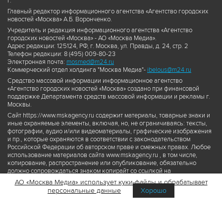
г.
Главный редактор информационного агентства «Агентство городских
новостей «Москва» А.Б. Воронченко.
Учредитель и редакция информационного агентства «Агентство
городских новостей «Москва» - АО «Москва Медиа».
Адрес редакции: 125124, РФ, г. Москва, ул. Правды, д. 24, стр. 2
Телефон редакции: 8 (495) 009-80-23
Электронная почта:
mosmed@m24.ru
Коммерческий отдел холдинга "Москва Медиа"-
ibelous@m24.ru
Средство массовой информации информационное агентство
«Агентство городских новостей «Москва» создано при финансовой
поддержке Департамента средств массовой информации и рекламы г.
Москвы.
Сайт https://www.mskagency.ru содержит материалы, товарные знаки и
иные охраняемые элементы, включая, но, не ограничиваясь: тексты,
фотографии, аудио и/или видеоматериалы, графические изображения
и пр., которые охраняются в соответствии с законодательством
Российской Федерации об авторском праве и смежных правах. Любое
использование материалов сайта www.mskagency.ru , в том числе,
копирование, распространение или опубликование, обязательно
должно сопровождаться знаком копирайт со ссылкой на
правообладателя © АО «Москва Медиа», а также гиперссылкой на сайт
АО «Москва Медиа» использует куки-файлы и обрабатывает
www.mskagency.ru как на первоисточник информации. Переработка
персональные данные
Хорошо
материалов сайта www.mskagency.ru не допускается.
Пользовательское соглашение об использовании материалов
Агентства городских новостей «Москва»