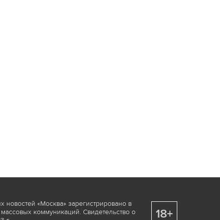
х новостей «Москва» зарегистрировано в
18+
 массовых коммуникаций. Свидетельство о