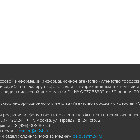
ссовой информации информационное агентство «Агентство городски
 службе по надзору в сфере связи, информационных технологий и
 средства массовой информации Эл № ФС77-53980 от 30 апреля 2013
актор информационного агентства «Агентство городских новостей «М
и редакция информационного агентства «Агентство городских новост
ии: 125124, РФ, г. Москва, ул. Правды, д. 24, стр. 2
акции: 8 (495) 009-80-23
 почта:
mosmed@m24.ru
й отдел холдинга "Москва Медиа"-
ibelous@m24.ru