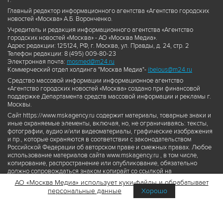
г.
Главный редактор информационного агентства «Агентство городских
новостей «Москва» А.Б. Воронченко.
Учредитель и редакция информационного агентства «Агентство
городских новостей «Москва» - АО «Москва Медиа».
Адрес редакции: 125124, РФ, г. Москва, ул. Правды, д. 24, стр. 2
Телефон редакции: 8 (495) 009-80-23
Электронная почта:
mosmed@m24.ru
Коммерческий отдел холдинга "Москва Медиа"-
ibelous@m24.ru
Средство массовой информации информационное агентство
«Агентство городских новостей «Москва» создано при финансовой
поддержке Департамента средств массовой информации и рекламы г.
Москвы.
Сайт https://www.mskagency.ru содержит материалы, товарные знаки и
иные охраняемые элементы, включая, но, не ограничиваясь: тексты,
фотографии, аудио и/или видеоматериалы, графические изображения
и пр., которые охраняются в соответствии с законодательством
Российской Федерации об авторском праве и смежных правах. Любое
использование материалов сайта www.mskagency.ru , в том числе,
копирование, распространение или опубликование, обязательно
должно сопровождаться знаком копирайт со ссылкой на
правообладателя © АО «Москва Медиа», а также гиперссылкой на сайт
АО «Москва Медиа» использует куки-файлы и обрабатывает
www.mskagency.ru как на первоисточник информации. Переработка
персональные данные
Хорошо
материалов сайта www.mskagency.ru не допускается.
Пользовательское соглашение об использовании материалов
Агентства городских новостей «Москва»