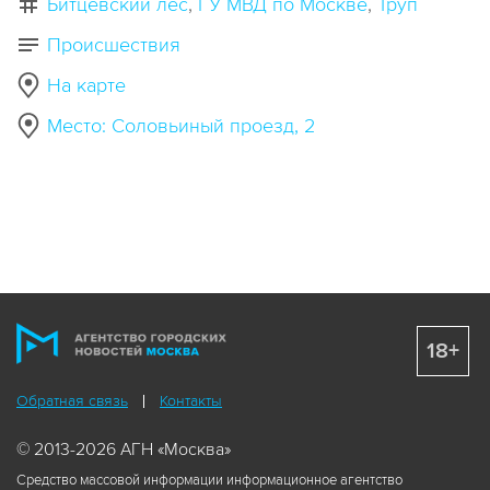
Битцевский лес
ГУ МВД по Москве
Труп
Происшествия
На карте
Место: Соловьиный проезд, 2
18+
Обратная связь
Контакты
© 2013-2026 АГН «Москва»
Средство массовой информации информационное агентство