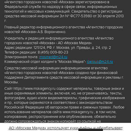
«Агентство городских новостей «Москва» зарегистрировано в
Федеральной службе по надзору в сфере связи, информационных
технологий и массовых коммуникаций. Свидетельство о регистрации
средства массовой информации Эл № ФС77-53980 от 30 апреля 2013
г.
Главный редактор информационного агентства «Агентство городских
новостей «Москва» А.Б. Воронченко.
Учредитель и редакция информационного агентства «Агентство
городских новостей «Москва» - АО «Москва Медиа».
Адрес редакции: 125124, РФ, г. Москва, ул. Правды, д. 24, стр. 2
Телефон редакции: 8 (495) 009-80-23
Электронная почта:
mosmed@m24.ru
Коммерческий отдел холдинга "Москва Медиа"-
ibelous@m24.ru
Средство массовой информации информационное агентство
«Агентство городских новостей «Москва» создано при финансовой
поддержке Департамента средств массовой информации и рекламы г.
Москвы.
Сайт https://www.mskagency.ru содержит материалы, товарные знаки и
иные охраняемые элементы, включая, но, не ограничиваясь: тексты,
фотографии, аудио и/или видеоматериалы, графические изображения
и пр., которые охраняются в соответствии с законодательством
Российской Федерации об авторском праве и смежных правах. Любое
использование материалов сайта www.mskagency.ru , в том числе,
копирование, распространение или опубликование, обязательно
должно сопровождаться знаком копирайт со ссылкой на
правообладателя © АО «Москва Медиа», а также гиперссылкой на сайт
АО «Москва Медиа» использует куки-файлы и обрабатывает
www.mskagency.ru как на первоисточник информации. Переработка