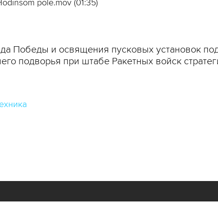
odinsom pole.mov (01:35)
да Победы и освящения пусковых установок под
шего подворья при штабе Ракетных войск страте
ехника