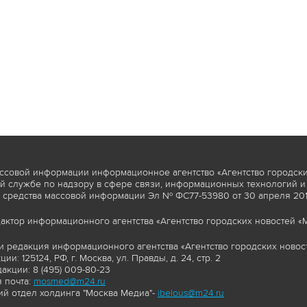
ссовой информации информационное агентство «Агентство городски
 службе по надзору в сфере связи, информационных технологий и
 средства массовой информации Эл № ФС77-53980 от 30 апреля 2013
актор информационного агентства «Агентство городских новостей «М
и редакция информационного агентства «Агентство городских новост
ии: 125124, РФ, г. Москва, ул. Правды, д. 24, стр. 2
акции: 8 (495) 009-80-23
 почта:
mosmed@m24.ru
й отдел холдинга "Москва Медиа"-
ibelous@m24.ru