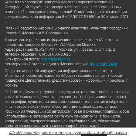
«Агентство городских новостей «Москва» зарегистрировано в
Федеральной службе по надзору в сфере связи, информационных
технологий и массовых коммуникаций. Свидетельство о регистрации
средства массовой информации Эл № ФС77-53980 от 30 апреля 2013
г.
Главный редактор информационного агентства «Агентство городских
новостей «Москва» А.Б. Воронченко.
Учредитель и редакция информационного агентства «Агентство
городских новостей «Москва» - АО «Москва Медиа».
Адрес редакции: 125124, РФ, г. Москва, ул. Правды, д. 24, стр. 2
Телефон редакции: 8 (495) 009-80-23
Электронная почта:
mosmed@m24.ru
Коммерческий отдел холдинга "Москва Медиа"-
ibelous@m24.ru
Средство массовой информации информационное агентство
«Агентство городских новостей «Москва» создано при финансовой
поддержке Департамента средств массовой информации и рекламы г.
Москвы.
Сайт https://www.mskagency.ru содержит материалы, товарные знаки и
иные охраняемые элементы, включая, но, не ограничиваясь: тексты,
фотографии, аудио и/или видеоматериалы, графические изображения
и пр., которые охраняются в соответствии с законодательством
Российской Федерации об авторском праве и смежных правах. Любое
использование материалов сайта www.mskagency.ru , в том числе,
копирование, распространение или опубликование, обязательно
должно сопровождаться знаком копирайт со ссылкой на
правообладателя © АО «Москва Медиа», а также гиперссылкой на сайт
АО «Москва Медиа» использует куки-файлы и обрабатывает
www.mskagency.ru как на первоисточник информации. Переработка