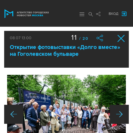
ВХОД
11
08.07 13:00
/ 20
Открытие фотовыставки «Долго вместе»
на Гоголевском бульваре