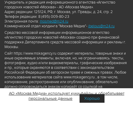
Учредитель и редакция информационного агентства «Агентство
городских новостей «Москва» - АО «Москва Медиа».
Адрес редакции: 125124, РФ, г. Москва, ул. Правды, д. 24, стр. 2
Телефон редакции: 8 (495) 009-80-23
Электронная почта:
mosmed@m24.ru
Коммерческий отдел холдинга "Москва Медиа"-
ibelous@m24.ru
Средство массовой информации информационное агентство
«Агентство городских новостей «Москва» создано при финансовой
поддержке Департамента средств массовой информации и рекламы г.
Москвы.
Сайт https://www.mskagency.ru содержит материалы, товарные знаки и
иные охраняемые элементы, включая, но, не ограничиваясь: тексты,
фотографии, аудио и/или видеоматериалы, графические изображения
и пр., которые охраняются в соответствии с законодательством
Российской Федерации об авторском праве и смежных правах. Любое
использование материалов сайта www.mskagency.ru , в том числе,
копирование, распространение или опубликование, обязательно
должно сопровождаться знаком копирайт со ссылкой на
правообладателя © АО «Москва Медиа», а также гиперссылкой на сайт
АО «Москва Медиа» использует куки-файлы и обрабатывает
www.mskagency.ru как на первоисточник информации. Переработка
персональные данные
Хорошо
материалов сайта www.mskagency.ru не допускается.
Пользовательское соглашение об использовании материалов
Агентства городских новостей «Москва»
Политика обработки персональных данных