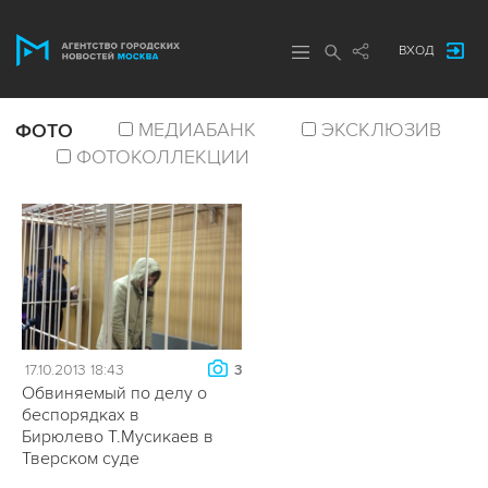
ВХОД
МЕДИАБАНК
ЭКСКЛЮЗИВ
ФОТО
ФОТОКОЛЛЕКЦИИ
17.10.2013 18:43
3
Обвиняемый по делу о
беспорядках в
Бирюлево Т.Мусикаев в
Тверском суде