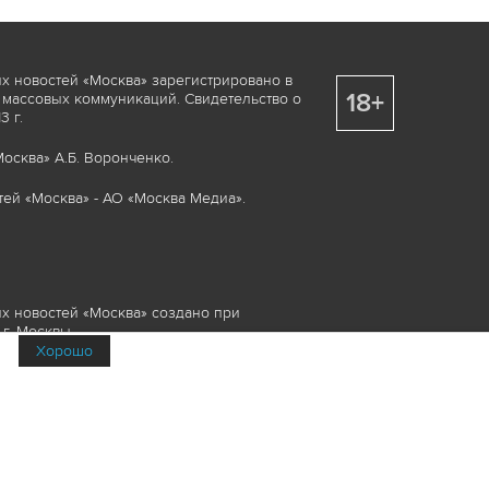
х новостей «Москва» зарегистрировано в
18+
 массовых коммуникаций. Свидетельство о
 г.
осква» А.Б. Воронченко.
ей «Москва» - АО «Москва Медиа».
х новостей «Москва» создано при
г. Москвы.
Хорошо
няемые элементы, включая, но, не
изображения и пр., которые охраняются в
и смежных правах. Любое использование
ие или опубликование, обязательно должно
Медиа», а также гиперссылкой на сайт
йта www.mskagency.ru не допускается.