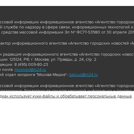
ссовой информации информационное агентство «Агентство городски
 службе по надзору в сфере связи, информационных технологий и
 средства массовой информации Эл № ФС77-53980 от 30 апреля 2013
актор информационного агентства «Агентство городских новостей «М
и редакция информационного агентства «Агентство городских новост
ии: 125124, РФ, г. Москва, ул. Правды, д. 24, стр. 2
акции: 8 (495) 009-80-23
 почта:
mosmed@m24.ru
й отдел холдинга "Москва Медиа"-
ibelous@m24.ru
ссовой информации информационное агентство «Агентство городски
поддержке Департамента средств массовой информации и рекламы 
диа» использует куки-файлы и обрабатывает персональные данные
//www.mskagency.ru содержит материалы, товарные знаки и иные охра
сь: тексты, фотографии, аудио и/или видеоматериалы, графические 
и с законодательством Российской Федерации об авторском праве 
сайта www.mskagency.ru , в том числе, копирование, распространен
ься знаком копирайт со ссылкой на правообладателя © АО «Москва 
cy.ru как на первоисточник информации. Переработка материалов са