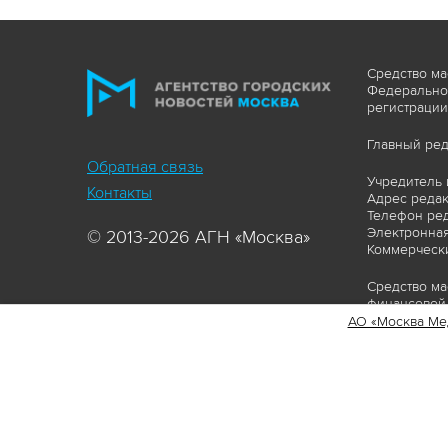
Средство ма
Федеральной
регистрации
Главный ред
Обратная связь
Учредитель 
Контакты
Адрес редакц
Телефон ред
Электронная
© 2013-2026 АГН «Москва»
Коммерчески
Средство ма
финансовой 
АО «Москва Ме
Сайт https:
ограничивая
соответстви
материалов 
сопровождат
www.mskagen