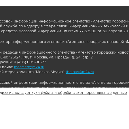
ссовой информации информационное агентство «Агентство городски
 службе по надзору в сфере связи, информационных технологий и
 средства массовой информации Эл № ФС77-53980 от 30 апреля 2013
актор информационного агентства «Агентство городских новостей «М
и редакция информационного агентства «Агентство городских новост
ии: 125124, РФ, г. Москва, ул. Правды, д. 24, стр. 2
акции: 8 (495) 009-80-23
 почта:
mosmed@m24.ru
й отдел холдинга "Москва Медиа"-
ibelous@m24.ru
ссовой информации информационное агентство «Агентство городски
поддержке Департамента средств массовой информации и рекламы 
диа» использует куки-файлы и обрабатывает персональные данные
//www.mskagency.ru содержит материалы, товарные знаки и иные охра
сь: тексты, фотографии, аудио и/или видеоматериалы, графические 
и с законодательством Российской Федерации об авторском праве 
сайта www.mskagency.ru , в том числе, копирование, распространен
ься знаком копирайт со ссылкой на правообладателя © АО «Москва 
cy.ru как на первоисточник информации. Переработка материалов са