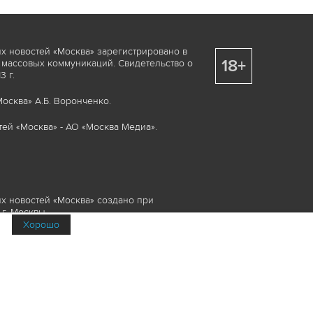
х новостей «Москва» зарегистрировано в
18+
 массовых коммуникаций. Свидетельство о
 г.
осква» А.Б. Воронченко.
ей «Москва» - АО «Москва Медиа».
х новостей «Москва» создано при
г. Москвы.
Хорошо
няемые элементы, включая, но, не
изображения и пр., которые охраняются в
и смежных правах. Любое использование
ие или опубликование, обязательно должно
Медиа», а также гиперссылкой на сайт
йта www.mskagency.ru не допускается.