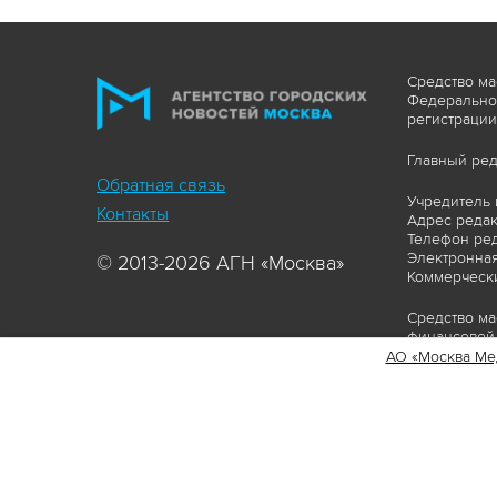
Средство ма
Федеральной
регистрации
Главный ред
Обратная связь
Учредитель 
Контакты
Адрес редакц
Телефон ред
Электронная
© 2013-2026 АГН «Москва»
Коммерчески
Средство ма
финансовой 
АО «Москва Ме
Сайт https:
ограничивая
соответстви
материалов 
сопровождат
www.mskagen