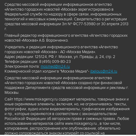
Средство массовой информации информационное агентство
«Агентство городских новостей «Москва» зарегистрировано в
Федеральной службе по надзору в сфере связи, информационных
технологий и массовых коммуникаций. Свидетельство о регистрации
средства массовой информации Эл № ФС77-53980 от 30 апреля 2013
г.
Главный редактор информационного агентства «Агентство городских
новостей «Москва» А.Б. Воронченко.
Учредитель и редакция информационного агентства «Агентство
городских новостей «Москва» - АО «Москва Медиа».
Адрес редакции: 125124, РФ, г. Москва, ул. Правды, д. 24, стр. 2
Телефон редакции: 8 (495) 009-80-23
Электронная почта:
mosmed@m24.ru
Коммерческий отдел холдинга "Москва Медиа"-
ibelous@m24.ru
Средство массовой информации информационное агентство
«Агентство городских новостей «Москва» создано при финансовой
поддержке Департамента средств массовой информации и рекламы г.
Москвы.
Сайт https://www.mskagency.ru содержит материалы, товарные знаки и
иные охраняемые элементы, включая, но, не ограничиваясь: тексты,
фотографии, аудио и/или видеоматериалы, графические изображения
и пр., которые охраняются в соответствии с законодательством
Российской Федерации об авторском праве и смежных правах. Любое
использование материалов сайта www.mskagency.ru , в том числе,
копирование, распространение или опубликование, обязательно
должно сопровождаться знаком копирайт со ссылкой на