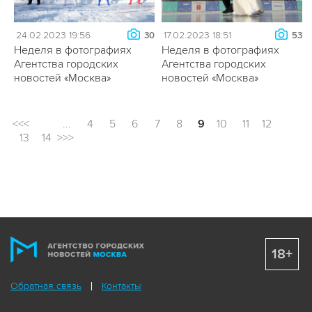
24.02.2023 19:56
17.02.2023 18:51
30
53
Неделя в фотографиях
Неделя в фотографиях
Агентства городских
Агентства городских
новостей «Москва»
новостей «Москва»
<<<
...
4
5
6
7
8
9
10
11
12
13
14
>>>
18+
Обратная связь
Контакты