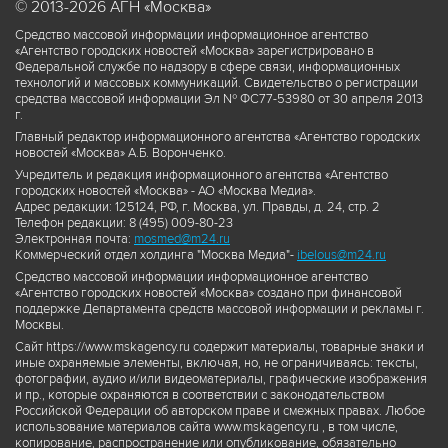
© 2013-2026 АГН «Москва»
Средство массовой информации информационное агентство
«Агентство городских новостей «Москва» зарегистрировано в
Федеральной службе по надзору в сфере связи, информационных
технологий и массовых коммуникаций. Свидетельство о регистрации
средства массовой информации Эл № ФС77-53980 от 30 апреля 2013
г.
Главный редактор информационного агентства «Агентство городских
новостей «Москва» А.Б. Воронченко.
Учредитель и редакция информационного агентства «Агентство
городских новостей «Москва» - АО «Москва Медиа».
Адрес редакции: 125124, РФ, г. Москва, ул. Правды, д. 24, стр. 2
Телефон редакции: 8 (495) 009-80-23
Электронная почта:
mosmed@m24.ru
Коммерческий отдел холдинга "Москва Медиа"-
ibelous@m24.ru
Средство массовой информации информационное агентство
«Агентство городских новостей «Москва» создано при финансовой
поддержке Департамента средств массовой информации и рекламы г.
Москвы.
Сайт https://www.mskagency.ru содержит материалы, товарные знаки и
иные охраняемые элементы, включая, но, не ограничиваясь: тексты,
фотографии, аудио и/или видеоматериалы, графические изображения
и пр., которые охраняются в соответствии с законодательством
Российской Федерации об авторском праве и смежных правах. Любое
использование материалов сайта www.mskagency.ru , в том числе,
копирование, распространение или опубликование, обязательно