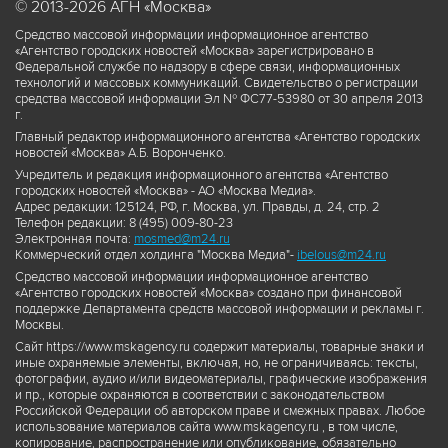
© 2013-2026 АГН «Москва»
Средство массовой информации информационное агентство
«Агентство городских новостей «Москва» зарегистрировано в
Федеральной службе по надзору в сфере связи, информационных
технологий и массовых коммуникаций. Свидетельство о регистрации
средства массовой информации Эл № ФС77-53980 от 30 апреля 2013
г.
Главный редактор информационного агентства «Агентство городских
новостей «Москва» А.Б. Воронченко.
Учредитель и редакция информационного агентства «Агентство
городских новостей «Москва» - АО «Москва Медиа».
Адрес редакции: 125124, РФ, г. Москва, ул. Правды, д. 24, стр. 2
Телефон редакции: 8 (495) 009-80-23
Электронная почта:
mosmed@m24.ru
Коммерческий отдел холдинга "Москва Медиа"-
ibelous@m24.ru
Средство массовой информации информационное агентство
«Агентство городских новостей «Москва» создано при финансовой
поддержке Департамента средств массовой информации и рекламы г.
Москвы.
Сайт https://www.mskagency.ru содержит материалы, товарные знаки и
иные охраняемые элементы, включая, но, не ограничиваясь: тексты,
фотографии, аудио и/или видеоматериалы, графические изображения
и пр., которые охраняются в соответствии с законодательством
Российской Федерации об авторском праве и смежных правах. Любое
использование материалов сайта www.mskagency.ru , в том числе,
копирование, распространение или опубликование, обязательно